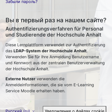
Забыли пароль?
Вы в первый раз на нашем сайте?
Authentifizierungsverfahren für Personal
und Studierende der Hochschule Anhalt
Diese Lernplattform verwendet zur Authentifizierung
das
LDAP-System der Hochschule Anhalt
.
Verwenden Sie für Ihre Anmeldung Benutzername
und Kennwort aus der zentralen Benutzerverwaltung
der Hochschule Anhalt.
Externe Nutzer
verwenden die
Anmeldeinformationen, die sie vom E-Learning
Service Moodle erhalten haben.
Русский ‎(ru)‎
Уведомление о файлах cookie